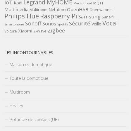
Legrand MyHOME
IoT
Kodi
MQTT
MacroDroid
Multimédia
OpenHAB
Netatmo
Multiroom
Openwebnet
Philips Hue
Raspberry Pi
Samsung
Sans-fil
Vocal
Sécurité
Sonoff
Sonos
Veille
Smartphone
Spotify
Zigbee
Xiaomi
Voiture
Z-Wave
LES INCONTOURNABLES
Maison et domotique
Toute la domotique
Multiroom
Heatzy
Politique de cookies (UE)