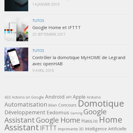
14 JANVIER 2019
TUTOS
Google Home et IFTTT
25 SEPTEMBRE 2017
TUTOS
Contrôler la domotique MyHOME de Legrand
avec openHAB
9 AVRIL 2018
Android
Apple
433
Actions on Google
API
Arduino
Domotique
Automatisation
Concours
Bilan
Google
Développement
Eedomus
Gaming
Home
Assistant
Google Home
Hass.io
Assistant
IFTTT
Intelligence Artificielle
Imprimante 3D