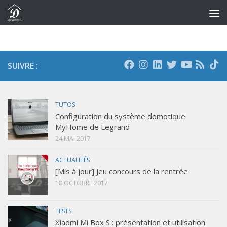
Skip to content
SUIVRE :
TUTOS
Configuration du système domotique
MyHome de Legrand
24 MAI 2017
ACTUALITÉS
[Mis à jour] Jeu concours de la rentrée
18 OCTOBRE 2017
TESTS
Xiaomi Mi Box S : présentation et utilisation