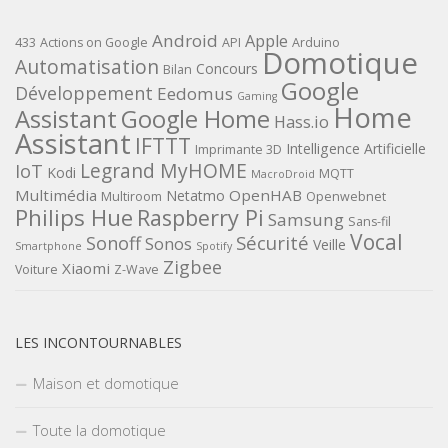
Android
Apple
433
Actions on Google
API
Arduino
Domotique
Automatisation
Concours
Bilan
Google
Développement
Eedomus
Gaming
Home
Assistant
Google Home
Hass.io
Assistant
IFTTT
Intelligence Artificielle
Imprimante 3D
Legrand MyHOME
IoT
Kodi
MQTT
MacroDroid
Multimédia
OpenHAB
Netatmo
Multiroom
Openwebnet
Philips Hue
Raspberry Pi
Samsung
Sans-fil
Vocal
Sécurité
Sonoff
Sonos
Veille
Smartphone
Spotify
Zigbee
Xiaomi
Voiture
Z-Wave
LES INCONTOURNABLES
Maison et domotique
Toute la domotique