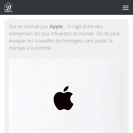
Skip to content
Qui ne connaît pas
Apple
… Il s’agit d’une des
entreprises les plus influentes du monde. On ne peut
évoquer les nouvelles technologies sans parler la
marque à la pomme.