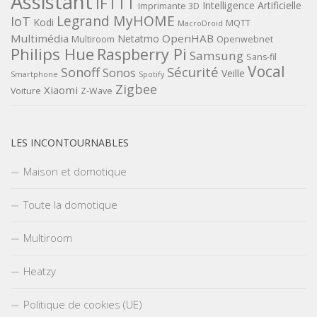
Assistant
IFTTT
Intelligence Artificielle
Imprimante 3D
Legrand MyHOME
IoT
Kodi
MQTT
MacroDroid
Multimédia
OpenHAB
Netatmo
Multiroom
Openwebnet
Philips Hue
Raspberry Pi
Samsung
Sans-fil
Vocal
Sécurité
Sonoff
Sonos
Veille
Smartphone
Spotify
Zigbee
Xiaomi
Voiture
Z-Wave
LES INCONTOURNABLES
Maison et domotique
Toute la domotique
Multiroom
Heatzy
Politique de cookies (UE)