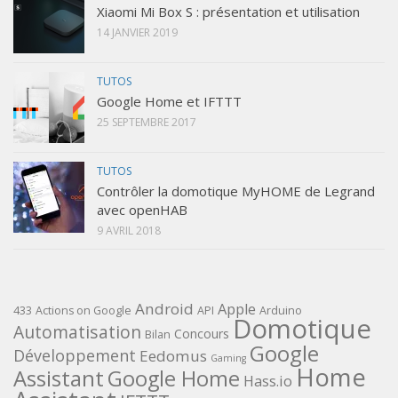
Xiaomi Mi Box S : présentation et utilisation
14 JANVIER 2019
TUTOS
Google Home et IFTTT
25 SEPTEMBRE 2017
TUTOS
Contrôler la domotique MyHOME de Legrand
avec openHAB
9 AVRIL 2018
Android
Apple
433
Actions on Google
API
Arduino
Domotique
Automatisation
Concours
Bilan
Google
Développement
Eedomus
Gaming
Home
Assistant
Google Home
Hass.io