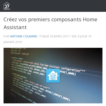
Skip to content
Créez vos premiers composants Home
Assistant
PAR
ANTOINE COLMARD
· PUBLIÉ
20 MARS 2017
· MIS À JOUR
19
JANVIER 2019