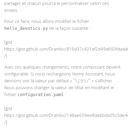
partager et chacun pourra le personnaliser selon ses
envies.
Pour ce faire, nous allons modifier le fichier
de la façon suivante :
hello_devotics.py
[gist
https://gist.github.com/Dramloc/816d37c431af2d49d693fdad
/]
Avec ces quelques changements, notre composant devient
configurable. Si nous rechargeons Home Assistant, nous
devrions voir la valeur par défaut « ¯\_(ツ)_/¯ » s’afficher.
Nous pouvons changer la valeur de l’état en modifiant le
fichier
:
configuration.yaml
[gist
https://gist.github.com/Dramloc/148ae659ee8debbda05c3de
/]