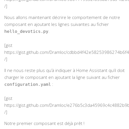
/]
Nous allons maintenant décrire le comportement de notre
composant en ajoutant les lignes suivantes au fichier
.
hello_devotics.py
[gist
https://gist.github.com/Dramloc/cdbbd4f42e58253986274b6f
/]
Il ne nous reste plus qu’à indiquer à Home Assistant qu’il doit
charger le composant en ajoutant la ligne suivant au fichier
:
configuration.yaml
[gist
https://gist.github.com/Dramloc/e276b5c3da45969c4c4882b
/]
Notre premier composant est déjà prêt !