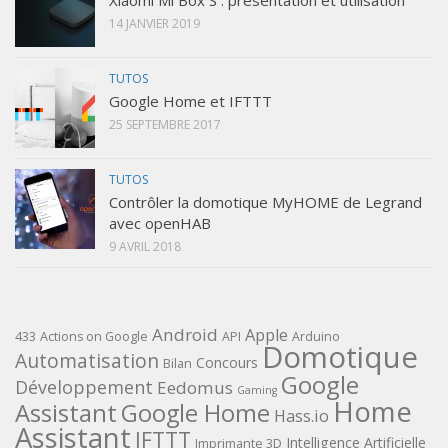
Xiaomi Mi Box S : présentation et utilisation
14 JANVIER 2019
TUTOS
Google Home et IFTTT
25 SEPTEMBRE 2017
TUTOS
Contrôler la domotique MyHOME de Legrand
avec openHAB
9 AVRIL 2018
Android
Apple
433
Actions on Google
API
Arduino
Domotique
Automatisation
Concours
Bilan
Google
Développement
Eedomus
Gaming
Home
Assistant
Google Home
Hass.io
Assistant
IFTTT
Intelligence Artificielle
Imprimante 3D