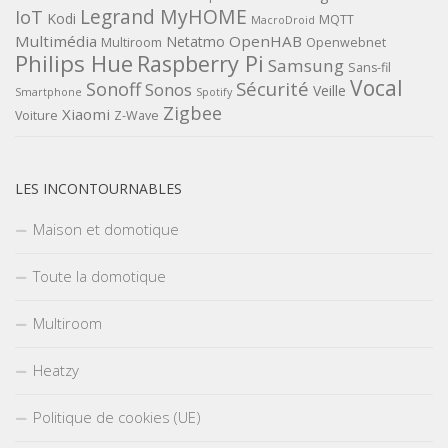
Legrand MyHOME
IoT
Kodi
MQTT
MacroDroid
Multimédia
OpenHAB
Netatmo
Multiroom
Openwebnet
Philips Hue
Raspberry Pi
Samsung
Sans-fil
Vocal
Sécurité
Sonoff
Sonos
Veille
Smartphone
Spotify
Zigbee
Xiaomi
Voiture
Z-Wave
LES INCONTOURNABLES
Maison et domotique
Toute la domotique
Multiroom
Heatzy
Politique de cookies (UE)