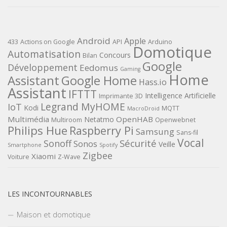
Android
Apple
433
Actions on Google
API
Arduino
Domotique
Automatisation
Concours
Bilan
Google
Développement
Eedomus
Gaming
Home
Assistant
Google Home
Hass.io
Assistant
IFTTT
Intelligence Artificielle
Imprimante 3D
Legrand MyHOME
IoT
Kodi
MQTT
MacroDroid
Multimédia
OpenHAB
Netatmo
Multiroom
Openwebnet
Philips Hue
Raspberry Pi
Samsung
Sans-fil
Vocal
Sécurité
Sonoff
Sonos
Veille
Smartphone
Spotify
Zigbee
Xiaomi
Voiture
Z-Wave
LES INCONTOURNABLES
Maison et domotique