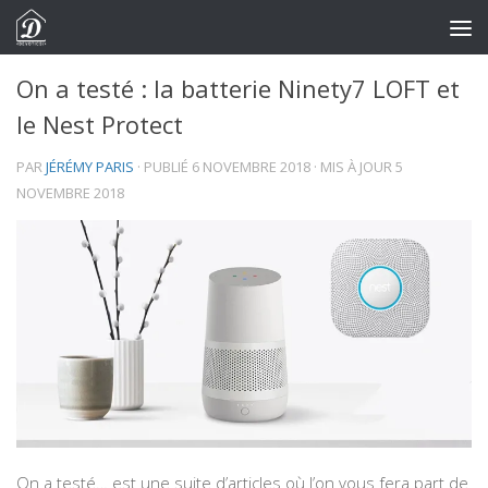
Skip to content
On a testé : la batterie Ninety7 LOFT et
le Nest Protect
PAR
JÉRÉMY PARIS
· PUBLIÉ
6 NOVEMBRE 2018
· MIS À JOUR
5
NOVEMBRE 2018
On a testé… est une suite d’articles où l’on vous fera part de