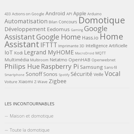
Android
Apple
433
Actions on Google
API
Arduino
Domotique
Automatisation
Concours
Bilan
Google
Développement
Eedomus
Gaming
Home
Assistant
Google Home
Hass.io
Assistant
IFTTT
Intelligence Artificielle
Imprimante 3D
Legrand MyHOME
IoT
Kodi
MQTT
MacroDroid
Multimédia
OpenHAB
Netatmo
Multiroom
Openwebnet
Philips Hue
Raspberry Pi
Samsung
Sans-fil
Vocal
Sécurité
Sonoff
Sonos
Veille
Smartphone
Spotify
Zigbee
Xiaomi
Voiture
Z-Wave
LES INCONTOURNABLES
Maison et domotique
Toute la domotique