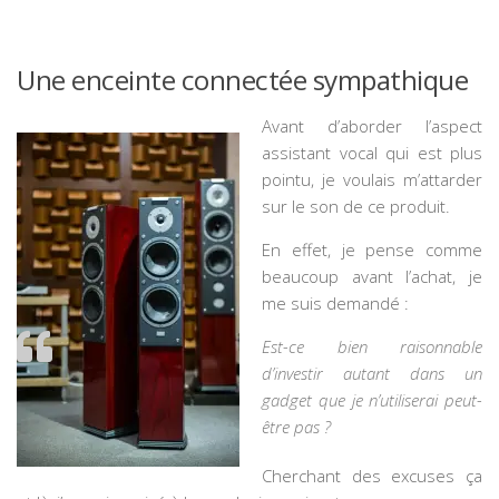
Une enceinte connectée sympathique
Avant d’aborder l’aspect
assistant vocal qui est plus
pointu, je voulais m’attarder
sur le son de ce produit.
En effet, je pense comme
beaucoup avant l’achat, je
me suis demandé :
Est-ce bien raisonnable
d’investir autant dans un
gadget que je n’utiliserai peut-
être pas ?
Cherchant des excuses ça