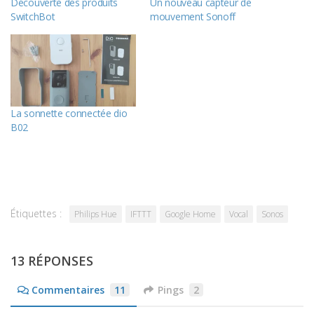
Découverte des produits
Un nouveau capteur de
SwitchBot
mouvement Sonoff
La sonnette connectée dio
B02
Étiquettes :
Philips Hue
IFTTT
Google Home
Vocal
Sonos
13 RÉPONSES
Commentaires
11
Pings
2