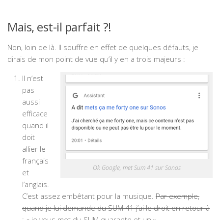
Mais, est-il parfait ?!
Non, loin de là. Il souffre en effet de quelques défauts, je
dirais de mon point de vue qu’il y en a trois majeurs :
Il n’est
pas
aussi
efficace
quand il
doit
allier le
français
Ok Google, met Sum 41 sur Sonos
et
l’anglais.
C’est assez embêtant pour la musique.
Par exemple,
quand je lui demande du SUM 41 j’ai le droit en retour à
: « je vous met du SUM quarante et un »