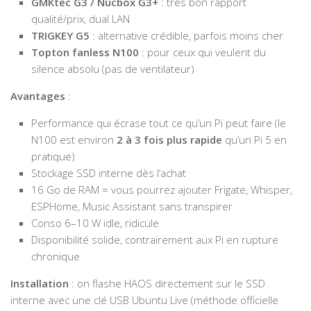
GMKtec G3 / Nucbox G3+
: très bon rapport
qualité/prix, dual LAN
TRIGKEY G5
: alternative crédible, parfois moins cher
Topton fanless N100
: pour ceux qui veulent du
silence absolu (pas de ventilateur)
Avantages
:
Performance qui écrase tout ce qu’un Pi peut faire (le
N100 est environ
2 à 3 fois plus rapide
qu’un Pi 5 en
pratique)
Stockage SSD interne dès l’achat
16 Go de RAM = vous pourrez ajouter Frigate, Whisper,
ESPHome, Music Assistant sans transpirer
Conso 6–10 W idle, ridicule
Disponibilité solide, contrairement aux Pi en rupture
chronique
Installation
: on flashe HAOS directement sur le SSD
interne avec une clé USB Ubuntu Live (méthode officielle