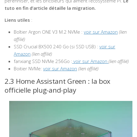
pérenniser, et les bricoleurs qui aiment l’écosystème Pi.
Le
tuto en fin d’article détaille la migration.
Liens utiles
:
Boîtier Argon ONE V3 M.2 NVMe :
voir sur Amazon
(lien
affilié)
SSD Crucial BX500 240 Go (si SSD USB) :
voir sur
Amazon
(lien affilié)
fanxiang SSD NVMe 256Go :
voir sur Amazon
(lien affilié)
Boitier NVMe:
voir sur Amazon
(lien affilié)
2.3 Home Assistant Green : la box
officielle plug-and-play