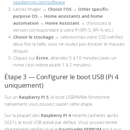
raspberrypi.com/software
Lancez Imager →
Choisir l’OS
→
Other specific-
purpose OS
→
Home assistants and home
automation
→
Home Assistant
→ choisissez la
version correspondant à votre Pi (RPi 5, RPi 4, etc.)
Choisir le stockage
→ sélectionnez votre SSD (vérifiez
deux fois la taille, vous ne voulez pas écraser le mauvais
disque)
Cliquez sur
Écrire
, attendez 5 à 10 minutes (avec un
nvme c’est même plutôt 1 à 2 minutes)
Étape 3 — Configurer le boot USB (Pi 4
uniquement)
Sur un
Raspberry Pi 5
, le boot USB/NVMe fonctionne
nativement, vous pouvez sauter cette étape.
Sur la plupart des
Raspberry Pi 4
récents (achetés après
2021), le boot USB activé par défaut. Vous pouvez tenter
directement vérifiez que le
bootloader EEPROM
est à jour