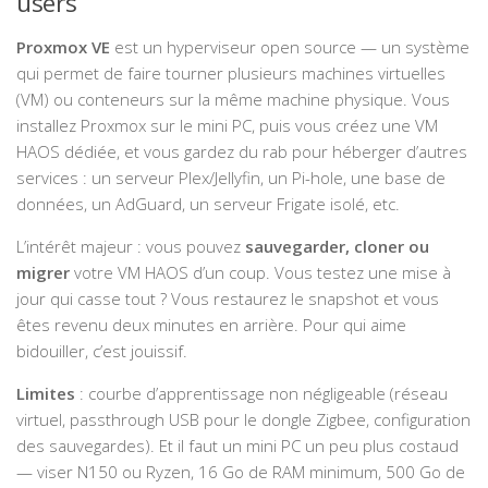
users
Proxmox VE
est un hyperviseur open source — un système
qui permet de faire tourner plusieurs machines virtuelles
(VM) ou conteneurs sur la même machine physique. Vous
installez Proxmox sur le mini PC, puis vous créez une VM
HAOS dédiée, et vous gardez du rab pour héberger d’autres
services : un serveur Plex/Jellyfin, un Pi-hole, une base de
données, un AdGuard, un serveur Frigate isolé, etc.
L’intérêt majeur : vous pouvez
sauvegarder, cloner ou
migrer
votre VM HAOS d’un coup. Vous testez une mise à
jour qui casse tout ? Vous restaurez le snapshot et vous
êtes revenu deux minutes en arrière. Pour qui aime
bidouiller, c’est jouissif.
Limites
: courbe d’apprentissage non négligeable (réseau
virtuel, passthrough USB pour le dongle Zigbee, configuration
des sauvegardes). Et il faut un mini PC un peu plus costaud
— viser N150 ou Ryzen, 16 Go de RAM minimum, 500 Go de