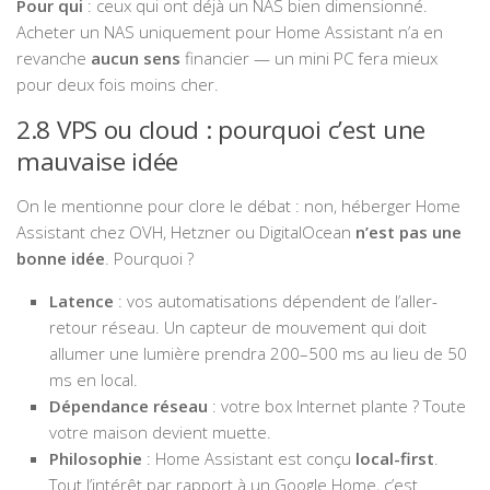
Pour qui
: ceux qui ont déjà un NAS bien dimensionné.
Acheter un NAS uniquement pour Home Assistant n’a en
revanche
aucun sens
financier — un mini PC fera mieux
pour deux fois moins cher.
2.8 VPS ou cloud : pourquoi c’est une
mauvaise idée
On le mentionne pour clore le débat : non, héberger Home
Assistant chez OVH, Hetzner ou DigitalOcean
n’est pas une
bonne idée
. Pourquoi ?
Latence
: vos automatisations dépendent de l’aller-
retour réseau. Un capteur de mouvement qui doit
allumer une lumière prendra 200–500 ms au lieu de 50
ms en local.
Dépendance réseau
: votre box Internet plante ? Toute
votre maison devient muette.
Philosophie
: Home Assistant est conçu
local-first
.
Tout l’intérêt par rapport à un Google Home, c’est