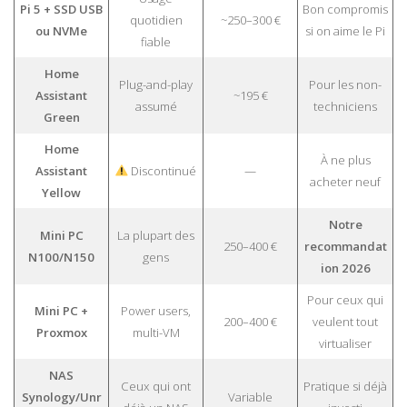
Pi 5 + SSD USB
Bon compromis
quotidien
~250–300 €
ou NVMe
si on aime le Pi
fiable
Home
Plug-and-play
Pour les non-
Assistant
~195 €
assumé
techniciens
Green
Home
À ne plus
Assistant
Discontinué
—
acheter neuf
Yellow
Notre
Mini PC
La plupart des
250–400 €
recommandat
N100/N150
gens
ion 2026
Pour ceux qui
Mini PC +
Power users,
200–400 €
veulent tout
Proxmox
multi-VM
virtualiser
NAS
Ceux qui ont
Pratique si déjà
Synology/Unr
Variable