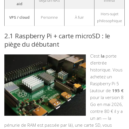
déjà un NAS
investi
aid
Hors-sujet
VPS / cloud
Personne
À fuir
philosophique
2.1 Raspberry Pi + carte microSD : le
piège du débutant
C’est
la
porte
d’entrée
historique. Vous
achetez un
Raspberry Pi 5
(autour de
195 €
pour la version 8
Go en mai 2026,
contre 80 € il y a
un an — la
pénurie de RAM est passée par là), une carte SD, vous