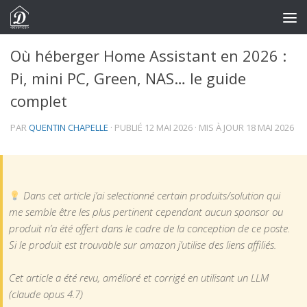
Skip to content
Où héberger Home Assistant en 2026 :
Pi, mini PC, Green, NAS… le guide
complet
PAR
QUENTIN CHAPELLE
· PUBLIÉ
12 MAI 2026
· MIS À JOUR
18 MAI 2026
Dans cet article j’ai selectionné certain produits/solution qui
me semble être les plus pertinent cependant aucun sponsor ou
produit n’a été offert dans le cadre de la conception de ce poste.
Si le produit est trouvable sur amazon j’utilise des liens affiliés.
Cet article a été revu, amélioré et corrigé en utilisant un LLM
(claude opus 4.7)