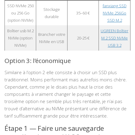
SSD NVMe 250
fanxiang SSD
Stockage
ou 256 Go
35–60 €
NVMe 256Go
durable
(option NVMe)
SSD M.2
Boîtier usb M.2
UGREEN Boîtier
Brancher votre
NVMe (option
20-25 €
M.2 SSD NVMe
NVMe en USB
NVMe)
USB 3.2
Option 3: l’économique
Similaire à l’option 2 elle consiste à choisir un SSD plus
traditionnel. Moins performant mais autrefois moins chère.
Cependant, comme je le disais plus haut la crise des
composants à vraiment changer le paysage et cette
troisième option ne semble plus très rentable, je n’ai pas
trouvé d’alternative au NVMe présentant une différence de
tarif suffisamment grande pour être intéressante.
Étape 1 — Faire une sauvegarde