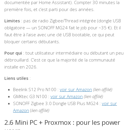
documentée par Home Assistant). Compter 30 minutes la
première fois, et c’est parti pour des années.
Limites
: pas de radio Zigbee/Thread intégrée (dongle USB
obligatoire — un SONOFF MG24 fait le job pour ~35 €). Et il
faut être à l’aise avec une clé USB bootable, ce qui peut
bloquer certains débutants.
Pour qui
: tout utilisateur intermédiaire ou débutant un peu
débrouillard. C’est ce que la majorité de la communauté
installe en 2026.
Liens utiles
:
Beelink S12 Pro N100 :
voir sur Amazon
(lien affilié)
GMKtec G3 N100 :
voir sur Amazon
(lien affilié)
SONOFF Zigbee 3.0 Dongle USB Plus MG24 :
voir sur
Amazon
(
lien affilié)
2.6 Mini PC + Proxmox : pour les power