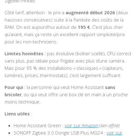
Zigbee/Thread.
Côté tarif, attention : le prix a
augmenté début 2026
(deux
hausses consécutives) suite à la flambée des coûts de la
RAM. On est aujourd’hui autour de
195 €
. C’est plus cher
qu’avant, mais ça reste un excellent rapport simplicité/prix
pour les non-techniciens.
Limites honnêtes
: pas évolutive (boîtier scellé), CPU correct
sans plus, pas idéale pour Frigate avec plus d’une caméra.
Mais pour 95 % des installations « classiques » (capteurs,
lumières, prises, thermostats), c’est largement suffisant.
Pour qui
: la personne qui veut Home Assistant
sans
bricoler
, ou qui veut offrir une box clé en main à un proche
moins technique.
Liens utiles
:
Home Assistant Green :
voir sur Amazon
(
lien affilié)
SONOFF Zigbee 3.0 Dongle USB Plus MG24 :
voir sur