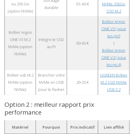
Stockage
ou 256 Go
35–60 €
NVMe 256Go
durable
(option NVMe)
SSD M.2
Boîtier Argon
ONE V3 ( pour
Boîtier Argon
les rpi5
ONE V3 M.2
Intègre le SSD
60-65 €
)
NVMe (option
au Pi
Boîtier Argon
NVMe)
ONE V2 ( pour
les rpi 4)
Boîtier usb M.2
Brancher votre
UGREEN Boîtier
NVMe (option
NVMe en USB
20-25 €
M.2 SSD NVMe
NVMe)
pour le flasher
USB 3.2
Option 2 : meilleur rapport prix
performance
Matériel
Pourquoi
Prix indicatif
Lien affilié