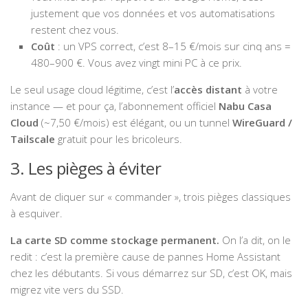
justement que vos données et vos automatisations
restent chez vous.
Coût
: un VPS correct, c’est 8–15 €/mois sur cinq ans =
480–900 €. Vous avez vingt mini PC à ce prix.
Le seul usage cloud légitime, c’est l’
accès distant
à votre
instance — et pour ça, l’abonnement officiel
Nabu Casa
Cloud
(~7,50 €/mois) est élégant, ou un tunnel
WireGuard /
Tailscale
gratuit pour les bricoleurs.
3. Les pièges à éviter
Avant de cliquer sur « commander », trois pièges classiques
à esquiver.
La carte SD comme stockage permanent.
On l’a dit, on le
redit : c’est la première cause de pannes Home Assistant
chez les débutants. Si vous démarrez sur SD, c’est OK, mais
migrez vite vers du SSD.