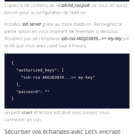
Copiez la clé contenu de
~/.ssh/id_rsa.pub
car vous en aurez
besoin pour la configuration de l’add-on.
Installez
ssh server
grâce au store d’add-on. Renseignez la
partie option en vous inspirant de l’exemple ci-dessous.
N’oubliez pas de remplacer
ssh-rsa AKDJD3839…== my-key
par
la clé que vous avez copié tout à l’heure.
{

  "authorized_keys": [

    "ssh-rsa AKDJD3839...== my-key"

  ],

  "password": ""

}
un petit
start
et le tour est joué vous pouvez vous
connecter en ssh.
Sécuriser vos échanges avec Let’s encrypt