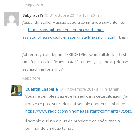
Répondre
BabyfacePi
31 octobre 2017 à 18 h 20 min
J’essai d’installer Hass.io avec la commande suivante : curl
-sL
https://raw.githubusercontent.com/home-
assistant/hassio-build/master/install/hassio_install
| bash
-s
J’obtenait ça au depart : [ERROR] Please install docker first
Une fois tous les fichier installé j’obtien ça : [ERROR] Please
set machine for armv7l
Répondre
Quentin Chapelle
1 novembre 2017 à 11 h 43 min
Vous ne semblez pas être le seul dans cette situation. J’ai
trouvé ce post sur reddit qui semble donner la solution:
https://www.reddit.com/r/homeassistant/comments/6t0olb/
Il semble qu’il n’y a plus de problème en éxécutant la
commande en deux temps: