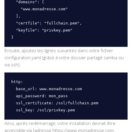
  "domains": [

    "www.monadresse.com"

  ],

  "certfile": "fullchain.pem", 

  "keyfile": "privkey.pem"

}
Ensuite, ajoutez les lignes suivantes dans votre fichier
configuration.yaml (grâce à votre dossier partagé samba ou
via ssh).
http:

  base_url: www.monadresse.com

  api_password: mon_pass

  ssl_certificate: /ssl/fullchain.pem

  ssl_key: /ssl/privkey.pem
Ainsi, après redémarrage, votre installation devrait être
accessible via l’adresse https://www.monadresse.com.