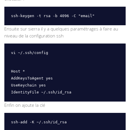
ssh-keygen -t rsa -b 4096 -C "email"
Ensuite sur sierra il y a quelques paramétrages à faire au
niveau de la configuration ssh
vi ~/.ssh/config
Host *

AddKeysToAgent yes

UseKeychain yes

IdentityFile ~/.ssh/id_rsa
Enfin on ajoute la clé
ssh-add -K ~/.ssh/id_rsa