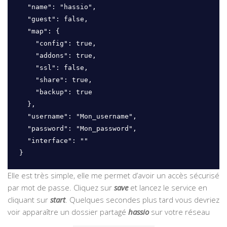
  "name": "hassio",

  "guest": false,

  "map": {

    "config": true,

    "addons": true,

    "ssl": false,

    "share": true,

    "backup": true

  },

  "username": "Mon_username",

  "password": "Mon_password",

  "interface": ""

}
Elle est très simple, elle me permet d’avoir un accès sécurisé
par mot de passe. Cliquez sur
save
et lancez le service en
cliquant sur
start
. Quelques secondes plus tard vous devriez
voir apparaître un dossier partagé
hassio
sur votre réseau