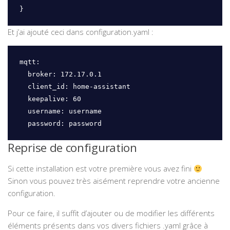
}
Et j’ai ajouté ceci dans configuration.yaml :
mqtt:

  broker: 172.17.0.1

  client_id: home-assistant

  keepalive: 60

  username: username

  password: password
Reprise de configuration
Si cette installation est votre première vous avez fini
Sinon vous pouvez très aisément reprendre votre ancienne
configuration.
Pour ce faire, il suffit d’ajouter ou de modifier les différents
éléments présents dans vos divers fichiers .yaml grâce à