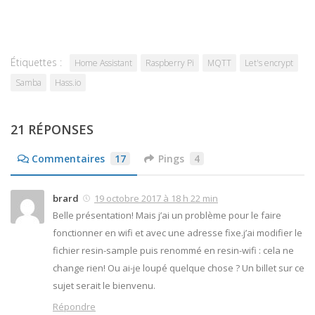
Étiquettes :
Home Assistant
Raspberry Pi
MQTT
Let's encrypt
Samba
Hass.io
21 RÉPONSES
Commentaires
17
Pings
4
brard
19 octobre 2017 à 18 h 22 min
Belle présentation! Mais j’ai un problème pour le faire
fonctionner en wifi et avec une adresse fixe.j’ai modifier le
fichier resin-sample puis renommé en resin-wifi : cela ne
change rien! Ou ai-je loupé quelque chose ? Un billet sur ce
sujet serait le bienvenu.
Répondre