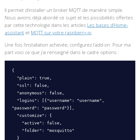
Il permet d’installer un broker MQTT de manière simple.
Nous avions déjà abordé ce sujet et les possibilités offertes
par cette technologie dans les articles
Les bases d’Home-
assistant
et
MQTT sur votre raspberry pi
.
Une fois l’installation achevée, configurez l’add-on. Pour ma
part voici ce que j’ai renseigné dans le cadre options :
{

  "plain": true,

  "ssl": false,

  "anonymous": false,

  "logins": [{"username": "username", 
"password": "password"}],

  "customize": {

    "active": false,

    "folder": "mosquitto"

  }
