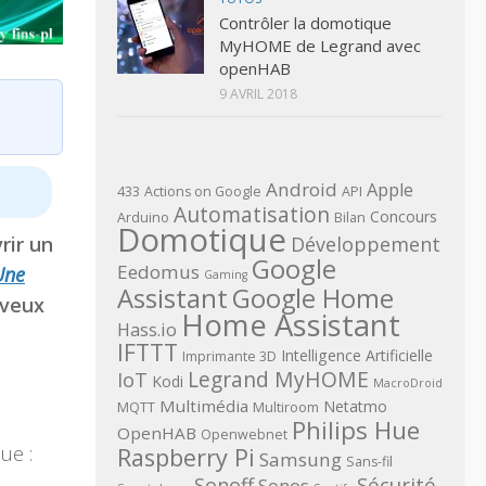
Contrôler la domotique
MyHOME de Legrand avec
openHAB
9 AVRIL 2018
Android
Apple
433
Actions on Google
API
Automatisation
Concours
Arduino
Bilan
Domotique
Développement
rir un
Google
Eedomus
Une
Gaming
Assistant
Google Home
rveux
Home Assistant
Hass.io
IFTTT
Intelligence Artificielle
Imprimante 3D
Legrand MyHOME
IoT
Kodi
MacroDroid
Multimédia
Netatmo
MQTT
Multiroom
Philips Hue
OpenHAB
Openwebnet
ue :
Raspberry Pi
Samsung
Sans-fil
Sécurité
Sonoff
Sonos