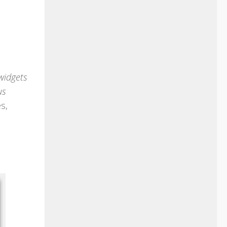
e
widgets
us
s,