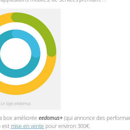
Le logo eedomus
 la box améliorée
eedomus+
(qui annonce des performa
e est
mise en vente
pour environ 300€.