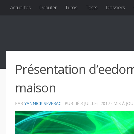
Actualités
Débuter
Tutos
Tests
Dossiers
Skip to content
Présentation d’eedom
maison
PAR
YANNICK SEVERAC
· PUBLIÉ
3 JUILLET 2017
· MIS À JO