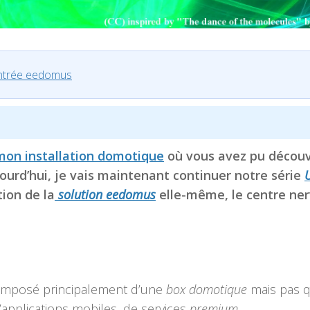
ntrée eedomus
mon installation domotique
où vous avez pu découv
urd’hui, je vais maintenant continuer notre série
ion de la
solution eedomus
elle-même, le centre ne
 composé principalement d’une
box domotique
mais pas q
d’applications mobiles, de services
premium
, …