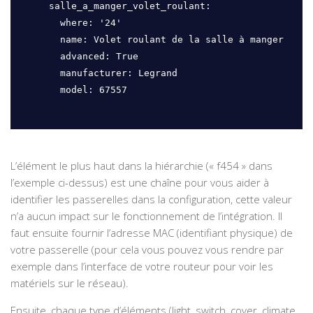
    salle_a_manger_volet_roulant:

      where: '24'

      name: Volet roulant de la salle à manger

      advanced: True

      manufacturer: Legrand

      model: 67557

L’élément le plus haut dans la hiérarchie (« f454 » dans
l’exemple ci-dessus) est une chaîne pour vous aider à
identifier les passerelles dans la configuration, cette valeur
n’a aucun impact sur le fonctionnement de l’intégration. Il
faut ensuite fournir l’adresse MAC (identifiant physique) de
votre passerelle (pour cela vous pouvez vous rendre par
exemple dans l’interface de votre routeur pour voir les
matériels sur le réseau).
Ensuite, chaque type d’éléments (light, switch, cover, climate,