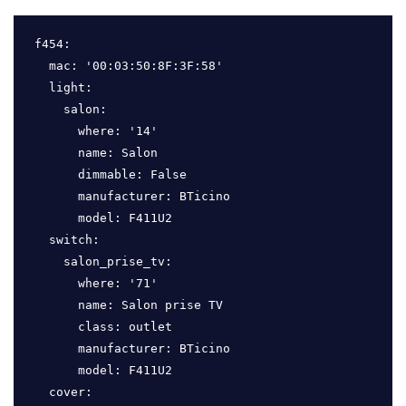
f454:

  mac: '00:03:50:8F:3F:58'

  light:

    salon:

      where: '14'

      name: Salon

      dimmable: False

      manufacturer: BTicino

      model: F411U2

  switch:

    salon_prise_tv:

      where: '71'

      name: Salon prise TV 

      class: outlet

      manufacturer: BTicino

      model: F411U2

  cover:
