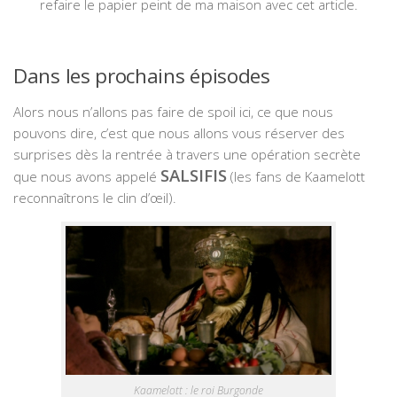
refaire le papier peint de ma maison avec cet article.
Dans les prochains épisodes
Alors nous n’allons pas faire de spoil ici, ce que nous
pouvons dire, c’est que nous allons vous réserver des
surprises dès la rentrée à travers une opération secrète
SALSIFIS
que nous avons appelé
(les fans de Kaamelott
reconnaîtrons le clin d’œil).
Kaamelott : le roi Burgonde