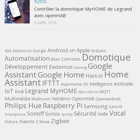
TUTOS
Contrôler la domotique MyHOME de Legrand
avec openHAB
9 AVRIL 2018
Android
Apple
433
Actions on Google
API
Arduino
Domotique
Automatisation
Concours
Bilan
Google
Développement
Eedomus
Gaming
Home
Assistant
Google Home
Hass.io
Assistant
IFTTT
Intelligence Artificielle
Imprimante 3D
Legrand MyHOME
IoT
Kodi
MQTT
MacroDroid
Multimédia
OpenHAB
Netatmo
Multiroom
Openwebnet
Philips Hue
Raspberry Pi
Samsung
Sans-fil
Vocal
Sécurité
Sonoff
Sonos
Veille
Smartphone
Spotify
Zigbee
Xiaomi
Voiture
Z-Wave