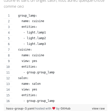
cuisine et dans un onglet salon, vous auriez quelque-chose
comme ceci
  group_lamp:
    name: cuisine
    entities:
     - light.lamp1
     - light.lamp2
     - light.lamp3
  cuisine:
    name: cuisine
    view: yes
    entities:
     - group.group_lamp
  salon:
    name: salon
    view: yes
    entities:
     - group.group_lamp
hass-group-3.yaml
hosted with
by
GitHub
view raw