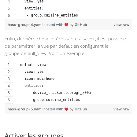
    view: yes
    entities:
     - group.cuisine_entities
hass-group-4.yaml
hosted with
by
GitHub
view raw
Enfin, dernière chose intéressante à savoir, il est possible
de paramétrer la vue par défaut en configurant le
groupe default_view. Voici un exemple:
  default_view:
    view: yes
    icon: mdi:home 
    entities:
      - device_tracker.leprogr_z00a
      - group.cuisine_entities
hass-group-5.yaml
hosted with
by
GitHub
view raw
Activer les groupes