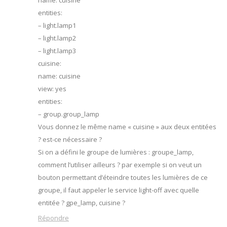
name: cuisine
entities:
– light.lamp1
– light.lamp2
– light.lamp3
cuisine:
name: cuisine
view: yes
entities:
– group.group_lamp
Vous donnez le même name « cuisine » aux deux entitées
? est-ce nécessaire ?
Si on a défini le groupe de lumières : groupe_lamp,
comment l’utiliser ailleurs ? par exemple si on veut un
bouton permettant d’éteindre toutes les lumières de ce
groupe, il faut appeler le service light-off avec quelle
entitée ? gpe_lamp, cuisine ?
Répondre