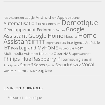
Android
Apple
433
Actions on Google
API
Arduino
Domotique
Automatisation
Concours
Bilan
Google
Développement
Eedomus
Gaming
Home
Assistant
Google Home
Hass.io
Assistant
IFTTT
Intelligence Artificielle
Imprimante 3D
Legrand MyHOME
IoT
Kodi
MQTT
MacroDroid
Multimédia
OpenHAB
Netatmo
Multiroom
Openwebnet
Philips Hue
Raspberry Pi
Samsung
Sans-fil
Vocal
Sécurité
Sonoff
Sonos
Veille
Smartphone
Spotify
Zigbee
Xiaomi
Voiture
Z-Wave
LES INCONTOURNABLES
Maison et domotique