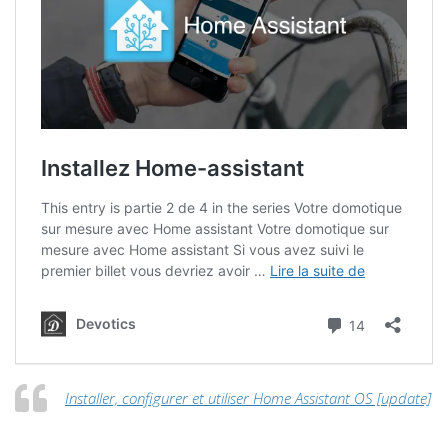
Installer, configurer et utiliser Home Assistant OS [update]