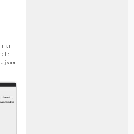
emier
mple.
x.json