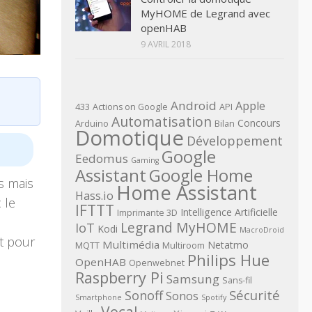
MyHOME de Legrand avec
openHAB
9 AVRIL 2018
Android
Apple
433
Actions on Google
API
Automatisation
Concours
Arduino
Bilan
Domotique
Développement
Google
Eedomus
Gaming
Assistant
Google Home
és mais
Home Assistant
Hass.io
 le
IFTTT
Intelligence Artificielle
Imprimante 3D
Legrand MyHOME
IoT
Kodi
MacroDroid
t pour
Multimédia
Netatmo
MQTT
Multiroom
Philips Hue
OpenHAB
Openwebnet
Raspberry Pi
Samsung
Sans-fil
Sécurité
Sonoff
Sonos
Smartphone
Spotify
Vocal