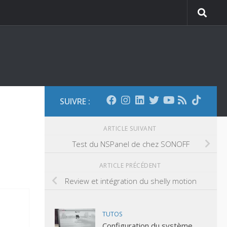
SUIVRE :
ARTICLE SUIVANT
Test du NSPanel de chez SONOFF
ARTICLE PRÉCÉDENT
Review et intégration du shelly motion
TUTOS
Configuration du système