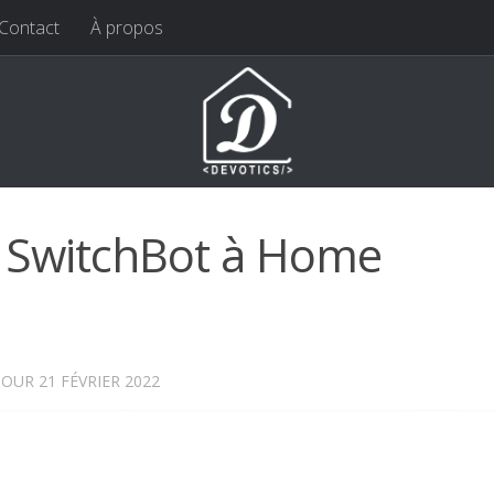
Contact
À propos
s SwitchBot à Home
 JOUR
21 FÉVRIER 2022