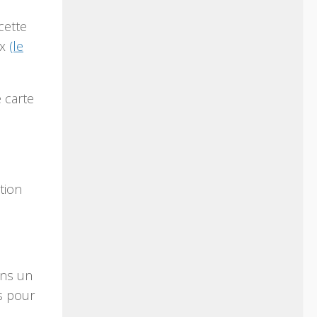
cette
ux
(le
 carte
tion
ans un
s pour