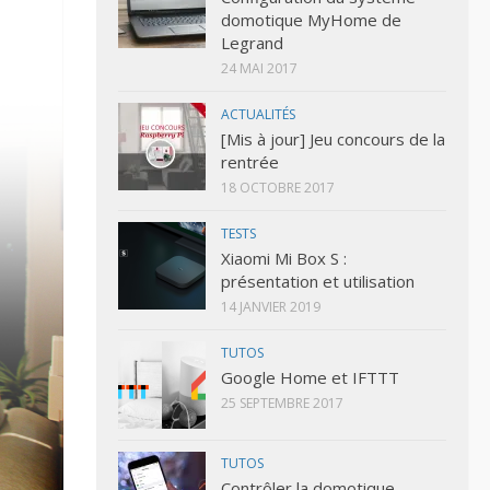
domotique MyHome de
Legrand
24 MAI 2017
ACTUALITÉS
[Mis à jour] Jeu concours de la
rentrée
18 OCTOBRE 2017
TESTS
Xiaomi Mi Box S :
présentation et utilisation
14 JANVIER 2019
TUTOS
Google Home et IFTTT
25 SEPTEMBRE 2017
TUTOS
Contrôler la domotique