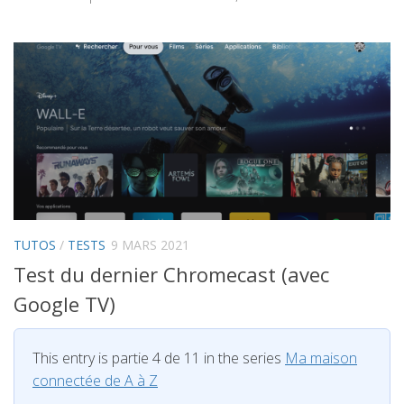
TUTOS
/
TESTS
9 MARS 2021
Test du dernier Chromecast (avec
Google TV)
This entry is partie 4 de 11 in the series
Ma maison
connectée de A à Z