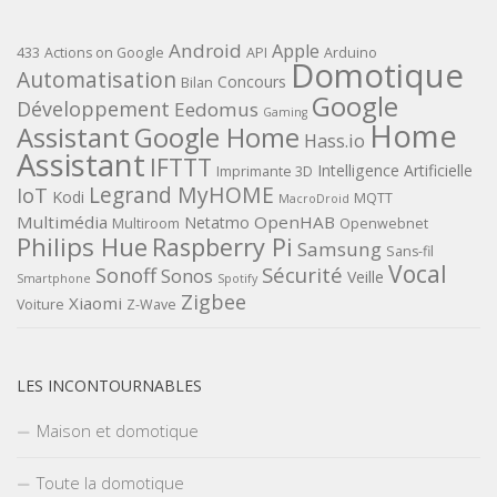
Android
Apple
433
Actions on Google
API
Arduino
Domotique
Automatisation
Concours
Bilan
Google
Développement
Eedomus
Gaming
Home
Assistant
Google Home
Hass.io
Assistant
IFTTT
Intelligence Artificielle
Imprimante 3D
Legrand MyHOME
IoT
Kodi
MQTT
MacroDroid
Multimédia
OpenHAB
Netatmo
Multiroom
Openwebnet
Philips Hue
Raspberry Pi
Samsung
Sans-fil
Vocal
Sécurité
Sonoff
Sonos
Veille
Smartphone
Spotify
Zigbee
Xiaomi
Voiture
Z-Wave
LES INCONTOURNABLES
Maison et domotique
Toute la domotique