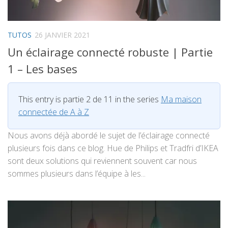
TUTOS
26 JANVIER 2021
Un éclairage connecté robuste | Partie
1 – Les bases
This entry is partie 2 de 11 in the series
Ma maison
connectée de A à Z
Nous avons déjà abordé le sujet de l’éclairage connecté
plusieurs fois dans ce blog. Hue de Philips et Tradfri d’IKEA
sont deux solutions qui reviennent souvent car nous
sommes plusieurs dans l’équipe à les...