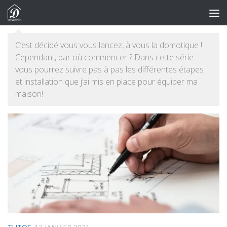
Skip to content
C’est décidé vous vous lancez, à vous la domotique !
Cependant, par où commencer ? Dans cette série
vous pourrez suivre pas à pas les différentes étapes
et installation que j’ai mis en place pour équiper ma
maison!