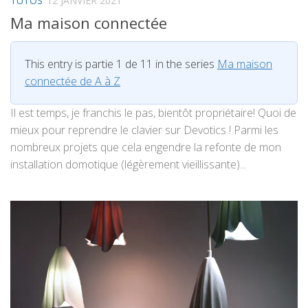
TUTOS
12 JANVIER 2021
Ma maison connectée
This entry is partie 1 de 11 in the series
Ma maison
connectée de A à Z
Il est temps, je franchis le pas, bientôt propriétaire! Quoi de
mieux pour reprendre le clavier sur Devotics ! Parmi les
nombreux projets que cela engendre la refonte de mon
installation domotique (légèrement vieillissante)...