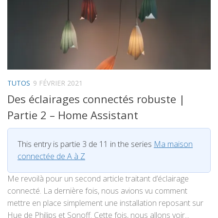
TUTOS
9 FÉVRIER 2021
Des éclairages connectés robuste |
Partie 2 – Home Assistant
This entry is partie 3 de 11 in the series
Ma maison
connectée de A à Z
Me revoilà pour un second article traitant d’éclairage
connecté. La dernière fois, nous avions vu comment
mettre en place simplement une installation reposant sur
Hue de Philips et Sonoff. Cette fois, nous allons voir...