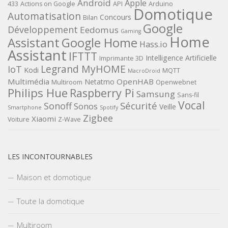
Android
Apple
433
Actions on Google
API
Arduino
Domotique
Automatisation
Concours
Bilan
Google
Développement
Eedomus
Gaming
Home
Assistant
Google Home
Hass.io
Assistant
IFTTT
Intelligence Artificielle
Imprimante 3D
Legrand MyHOME
IoT
Kodi
MQTT
MacroDroid
Multimédia
OpenHAB
Netatmo
Multiroom
Openwebnet
Philips Hue
Raspberry Pi
Samsung
Sans-fil
Vocal
Sécurité
Sonoff
Sonos
Veille
Smartphone
Spotify
Zigbee
Xiaomi
Voiture
Z-Wave
LES INCONTOURNABLES
Maison et domotique
Toute la domotique
Multiroom