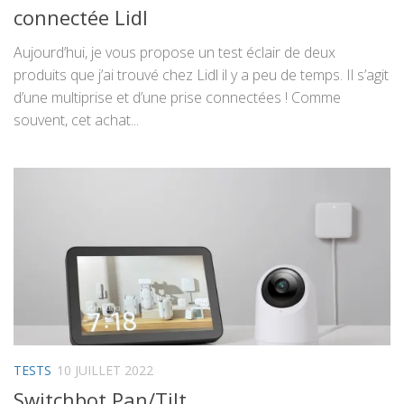
connectée Lidl
Aujourd’hui, je vous propose un test éclair de deux
produits que j’ai trouvé chez Lidl il y a peu de temps. Il s’agit
d’une multiprise et d’une prise connectées ! Comme
souvent, cet achat...
TESTS
10 JUILLET 2022
Switchbot Pan/Tilt