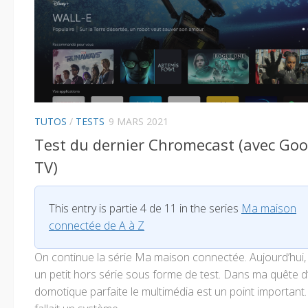
TUTOS
/
TESTS
9 MARS 2021
Test du dernier Chromecast (avec Goo
TV)
This entry is partie 4 de 11 in the series
Ma maison
connectée de A à Z
On continue la série Ma maison connectée. Aujourd’hui, 
un petit hors série sous forme de test. Dans ma quête d
domotique parfaite le multimédia est un point important.