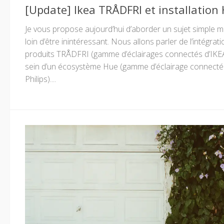
[Update] Ikea TRÅDFRI et installation
Je vous propose aujourd’hui d’aborder un sujet simple m
loin d’être inintéressant. Nous allons parler de l’intégrat
produits TRÅDFRI (gamme d’éclairages connectés d’IKE
sein d’un écosystème Hue (gamme d’éclairage connecté
Philips)....