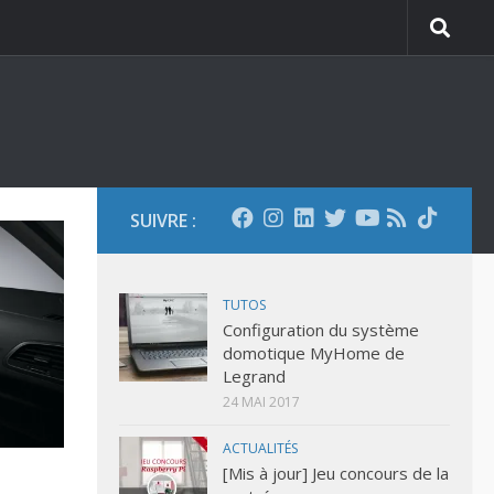
SUIVRE :
TUTOS
Configuration du système
domotique MyHome de
Legrand
24 MAI 2017
ACTUALITÉS
[Mis à jour] Jeu concours de la