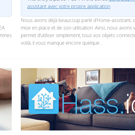
assistant avec votre propre application
Nous avons déjà beaucoup parlé d’Home-assistant, 
KEA
mise en place et de son utilisation. Ainsi, nous avons v
sommes
permet d’utiliser simplement, tous vos objets connect
voilà, il vous manque encore quelque...