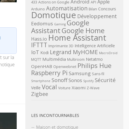
Android
Apple
433
Actions on Google
API
Automatisation
Concours
Arduino
Bilan
Domotique
Développement
Google
Eedomus
Gaming
Assistant
Google Home
Home Assistant
n
Hass.io
IFTTT
Intelligence Artificielle
Imprimante 3D
Legrand MyHOME
IoT
Kodi
MacroDroid
t sur la
Multimédia
Netatmo
MQTT
Multiroom
Philips Hue
motique
OpenHAB
Openwebnet
Raspberry Pi
s
Samsung
Sans-fil
Sécurité
Sonoff
Sonos
Smartphone
Spotify
Vocal
Xiaomi
Veille
Voiture
Z-Wave
Zigbee
LES INCONTOURNABLES
Maison et domotique