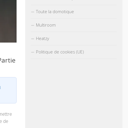
Toute la domotique
Multiroom
Heatzy
Politique de cookies (UE)
Partie
n
mettre
e de