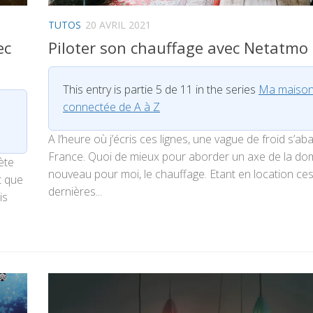
TUTOS
20 AVRIL 2021
ec
Piloter son chauffage avec Netatmo
This entry is partie 5 de 11 in the series
Ma maiso
connectée de A à Z
A l’heure où j’écris ces lignes, une vague de froid s’aba
France. Quoi de mieux pour aborder un axe de la do
ète
nouveau pour moi, le chauffage. Etant en location ce
t que
dernières...
is