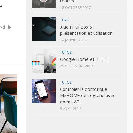
rentrée
e
18 OCTOBRE 2017
TESTS
moi de
Xiaomi Mi Box S :
présentation et utilisation
14 JANVIER 2019
TUTOS
Google Home et IFTTT
25 SEPTEMBRE 2017
TUTOS
Contrôler la domotique
MyHOME de Legrand avec
openHAB
9 AVRIL 2018