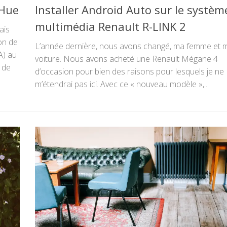
 Hue
Installer Android Auto sur le systèm
multimédia Renault R-LINK 2
ais
ion de
L’année dernière, nous avons changé, ma femme et 
A) au
voiture. Nous avons acheté une Renault Mégane 4
 de
d’occasion pour bien des raisons pour lesquels je ne
m’étendrai pas ici. Avec ce « nouveau modèle »,...