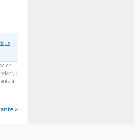
tique
ise en
dant, il
sants à
vante »