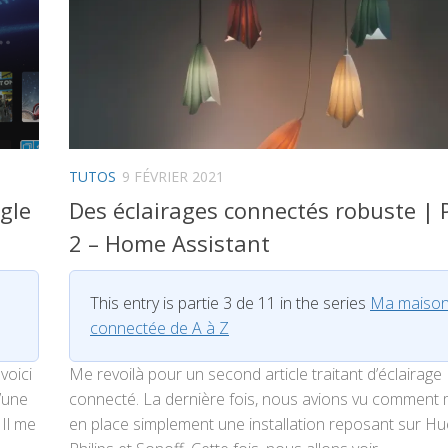
TUTOS
9 FÉVRIER 2021
gle
Des éclairages connectés robuste | 
2 – Home Assistant
This entry is partie 3 de 11 in the series
Ma maiso
connectée de A à Z
voici
Me revoilà pour un second article traitant d’éclairage
’une
connecté. La dernière fois, nous avions vu comment 
 Il me
en place simplement une installation reposant sur Hu