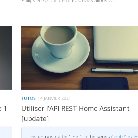
Philips et Sonoff. Cette fois, nous allons voir...
TUTOS
14 JANVIER 2021
e 1
Utiliser l’API REST Home Assistant
[update]
This entry is partie 1 de 1 in the series
Contrôlez 