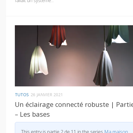
fallait un système...
TUTOS
26 JANVIER 2021
Un éclairage connecté robuste | Parti
– Les bases
This entry is partie 2 de 11 in the series
Ma maison